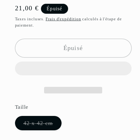
Prix
21,00 €
Épuisé
habituel
Taxes incluses.
Frais d'expédition
calculés à l'étape de
paiement.
Épuisé
Taille
Variante
42 x 42 cm
épuisée
ou
indisponible