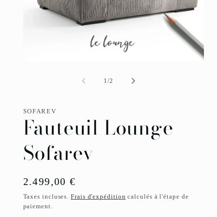
Ouvrir
le
média
1
dans
O
une
l
fenêtre
m
de
1
/
2
modale
2
d
u
f
SOFAREV
m
Fauteuil Lounge
Sofarev
Prix
2.499,00 €
habituel
Taxes incluses.
Frais d'expédition
calculés à l'étape de
paiement.